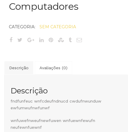
Computadores
CATEGORIA:
SEM CATEGORIA
Descrição
Avaliações (0)
Descrição
fndfunfeuc wnfcdeufndnucd cwdufnwunduw
ewfumwufnwfunwf
wnfuwefnweufnewfuwen wnfuewnfewufn
neufewnfuewnf