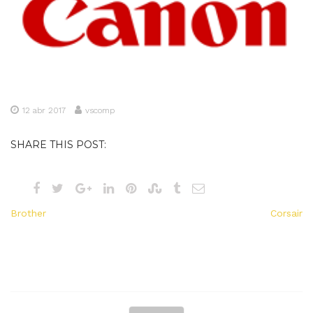
12 abr 2017
vscomp
SHARE THIS POST:
Navegação
Brother
Corsair
de
Post