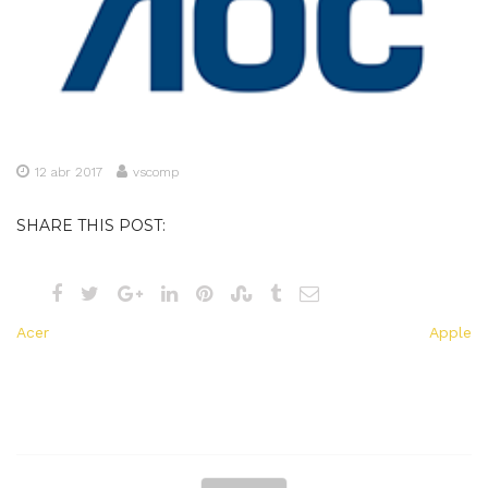
12 abr 2017
vscomp
SHARE THIS POST:
Navegação
Acer
Apple
de
Post