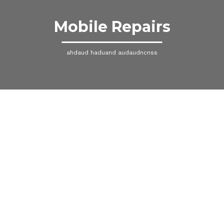
Mobile Repairs
ahdaud haduand audaudncnss