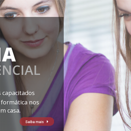
IA
ENCIAL
 capacitados
nformática nos
em casa.
Saiba mais