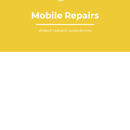
Mobile Repairs
ahdaud haduand audaudncnss