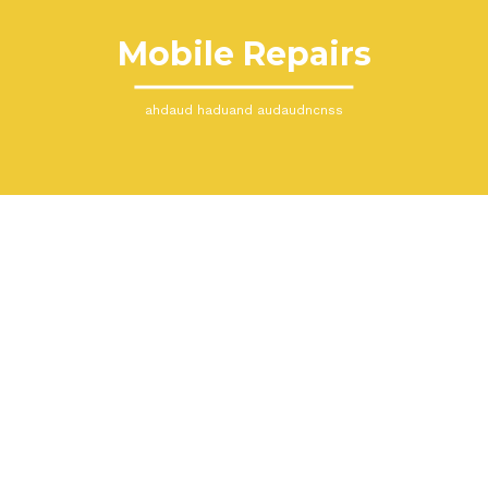
Mobile Repairs
ahdaud haduand audaudncnss